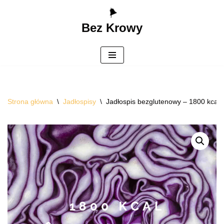
Bez Krowy
Przejdź
do
treści
Strona główna
\
Jadłospisy
\
Jadłospis bezglutenowy – 1800 kcal –