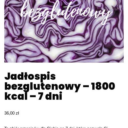
Jadłospis
bezglutenowy – 1800
kcal – 7 dni
36,00
zł