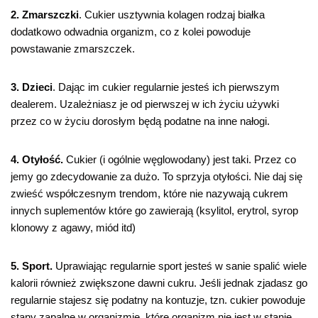
2.
Zmarszczki
. Cukier usztywnia kolagen rodzaj białka
dodatkowo odwadnia organizm, co z kolei powoduje
powstawanie zmarszczek.
3. Dzieci
. Dając im cukier regularnie jesteś ich pierwszym
dealerem. Uzależniasz je od pierwszej w ich życiu używki
przez co w życiu dorosłym będą podatne na inne nałogi.
4. Otyłość.
Cukier (i ogólnie węglowodany) jest taki. Przez co
jemy go zdecydowanie za dużo. To sprzyja otyłości. Nie daj się
zwieść współczesnym trendom, które nie nazywają cukrem
innych suplementów które go zawierają (ksylitol, erytrol, syrop
klonowy z agawy, miód itd)
5. Sport.
Uprawiając regularnie sport jesteś w sanie spalić wiele
kalorii również zwiększone dawni cukru. Jeśli jednak zjadasz go
regularnie stajesz się podatny na kontuzje, tzn. cukier powoduje
stany zapalne w organizmie, które organizm nie jest w stanie